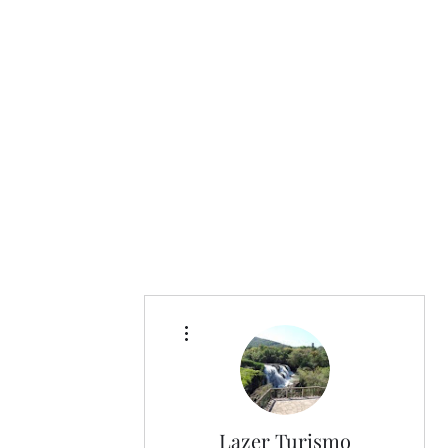
conhecer Poços de Calda.contratar
Fretamento de vans city tour ser
Excursão para Grupo venha conhec
Caldas. Guia de turismo Em
informações.via. whatsapp.35.
Caldas. .lazerturismo.com.br
Especializada .poços de Caldas MG .
em poços de Caldas. . Fazendo to
Mais ações
Lazer Turismo