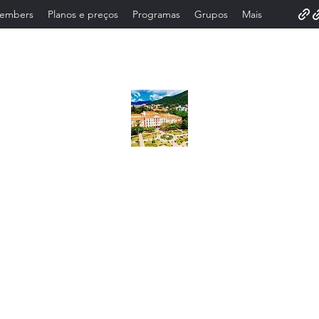
embers
Planos e preços
Programas
Grupos
Mais
Contato .35.9..91932025. lazer turismo .
our Em poços de caldas Lazer turismo. Contr
oteiro.poços de caldas . Turístico. city tou
viço para Grupo Atendimento.Turismo em poç
mo Receptivo Agência de city tour receptiva p
s E Vans fretamento Roteiro . City tour em 
ializados Roteiro .Guias.vans.lazerturism
onto turísticos.serviço de . Guias de turismo .city tour serviço .Tu