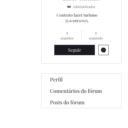
Administrador
Contrato lazer turismo
35.9.91932025.
Lazer turismo city
Lazer turismo
1
1
+
4
seguidor
seguindo
Seguir
Perfil
Comentários do fórum
Posts do fórum