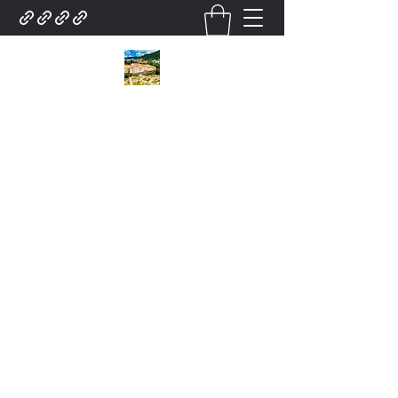
City Tour Em poços de
caldas Lazer turismo.
Contratar pelo
whatsapp.35.9.91932025Roteiro.
poços de caldas . Turístico.
city tour Para .Grupo De
Excursões Guias. Local. E
serviço para Grupo
Atendimento.Turismo em
poços de caldas city tour
.Receptivo lazer turismo
Receptivo Agência de city