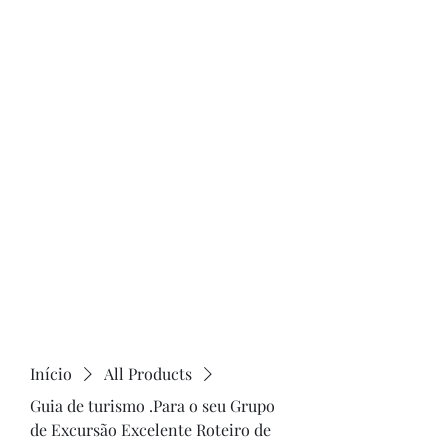
de Caldas MG . cadastrada .no cadastur . E
também os nossos. Guias Especializados
credenciando no cadastur.Receptivos em
poços de Caldas. . Fazendo todos os
serviços. De turismo receptivo legal .
Site.
www.lazerturismo.com.br
. venha
conhecer o nossos passeios.e Roteiros
www.lazerturismo.com.br/blog
Contrate.@lazeturismo.com.br
Contato .35.9..91932025. lazer turismo .Receptivo em
poços de Caldas.MG.Brasil.
Início
All Products
Guia de turismo .Para o seu Grupo
de Excursão Excelente Roteiro de