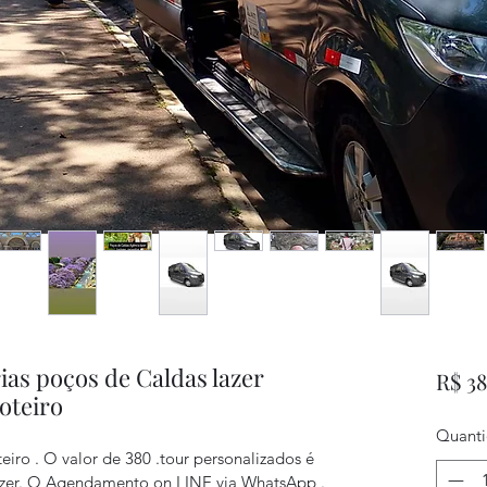
rias poços de Caldas lazer
R$ 3
oteiro
Quant
eiro . O valor de 380 .tour personalizados é 
fazer. O Agendamento on LINE via WhatsApp . 