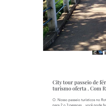
City tour passeio de fé
turismo oferta . Com R
O. Nosso passeio turísticos no Rot
para 2.o 3 pessoas .. você pode 