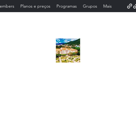
embers
Planos e preços
Programas
Grupos
Mais
Contato .35.9..91932025. lazer turismo .
our Em poços de caldas Lazer turismo. Contr
oteiro.poços de caldas . Turístico. city tou
viço para Grupo Atendimento.Turismo em poç
mo Receptivo Agência de city tour receptiva p
s E Vans fretamento Roteiro . City tour em 
ializados Roteiro .Guias.vans.lazerturism
onto turísticos.serviço de . Guias de turismo .city tour serviço .Tu