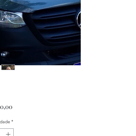
Preço
80,00
idade
*