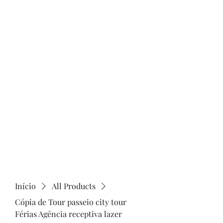
de Caldas MG . cadastrada .no cadastur . E
também os nossos. Guias Especializados
credenciando no cadastur.Receptivos em
poços de Caldas. . Fazendo todos os
serviços. De turismo receptivo legal .
Site.
www.lazerturismo.com.br
. venha
conhecer o nossos passeios.e Roteiros
www.lazerturismo.com.br/blog
Contrate.@lazeturismo.com.br
Contato .35.9..91932025. lazer turismo .Receptivo em
poços de Caldas.MG.Brasil.
Início
All Products
Cópia de Tour passeio city tour
Férias Agência receptiva lazer