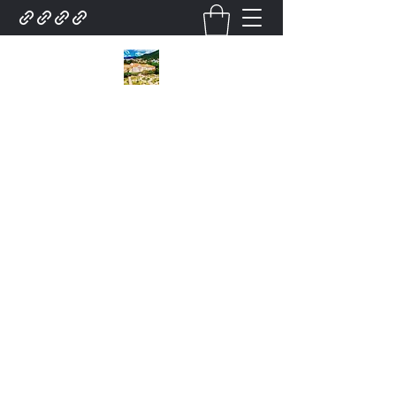
City Tour Em poços de
caldas Lazer turismo.
Contratar pelo
whatsapp.35.9.91932025Roteiro.
poços de caldas . Turístico.
city tour Para .Grupo De
Excursões Guias. Local. E
serviço para Grupo
Atendimento.Turismo em
poços de caldas city tour
.Receptivo lazer turismo
Receptivo Agência de city