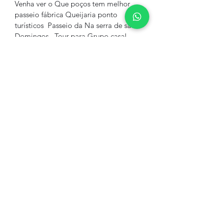
Venha ver o Que poços tem melhor 
passeio fábrica Queijaria ponto 
turísticos  Passeio da Na serra de são 
Domingos . Tour para Grupo casal 
família sobre Nois somos A lazer 
Turismo Turismo E Eventos venda de 
passeio na  cidade de poços de 
Caldas E também  Fretamento de 
vans para Grupo Excursão . 
City Tour Em poços de caldas
Lazer turismo. Contratar pelo
whatsapp.35.9.91932025Roteiro.po
ços de caldas . Turístico. city
tour Para .Grupo De Excursões