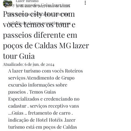
Lazer Turismo
City tour.passeios.Guias.lazer.tour
30 de mar. de 2022
1 min de leitura
Passeio city tour com
City tour .poçosdecaldas.lazer.tur
vocês temos os tour e
Agência de viagens receptiva poços
passeios diferente em
poços de Caldas MG lazer
tour Guia
Atualizado:
6 de jun. de 2024
A lazer turismo com vocês Roteiros 
serviços Atendimento de Grupo 
excursão informações sobre 
passeios . Temos Guias 
Especializados e credenciando no 
cadastur . serviços receptivo vans 
...Guias .. fretamento de carro . 
indicação de Hotel Hotéis .lazer 
turismo está em poços de Caldas 