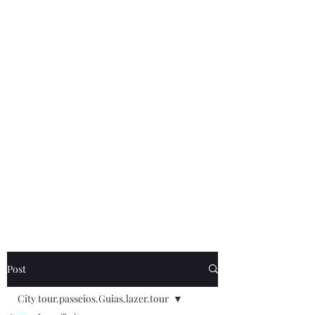
de Caldas MG . cadastrada .no cadastur . E
também os nossos. Guias Especializados
credenciando no cadastur.Receptivos em
poços de Caldas. . Fazendo todos os
serviços. De turismo receptivo legal .
Site.
www.lazerturismo.com.br
. venha
conhecer o nossos passeios.e Roteiros
www.lazerturismo.com.br/blog
Contrate.@lazeturismo.com.br
Contato .35.9..91932025. lazer turismo .Receptivo em
poços de Caldas.MG.Brasil.
Post
City tour.passeios.Guias.lazer.tour