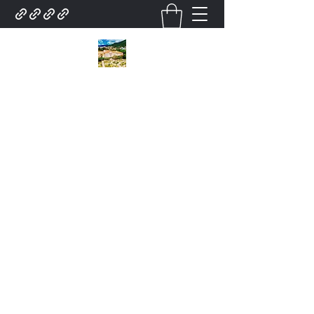
City Tour Em poços de
caldas Lazer turismo.
Contratar pelo
whatsapp.35.9.91932025Roteiro.
poços de caldas . Turístico.
city tour Para .Grupo De
Excursões Guias. Local. E
serviço para Grupo
Atendimento.Turismo em
poços de caldas city tour
.Receptivo lazer turismo
Receptivo Agência de city