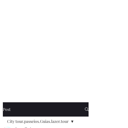
de Caldas MG . cadastrada .no cadastur . E
também os nossos. Guias Especializados
credenciando no cadastur.Receptivos em
poços de Caldas. . Fazendo todos os
serviços. De turismo receptivo legal .
Site.
www.lazerturismo.com.br
. venha
conhecer o nossos passeios.e Roteiros
www.lazerturismo.com.br/blog
Contrate.@lazeturismo.com.br
Contato .35.9..91932025. lazer turismo .Receptivo em
poços de Caldas.MG.Brasil.
Post
City tour.passeios.Guias.lazer.tour