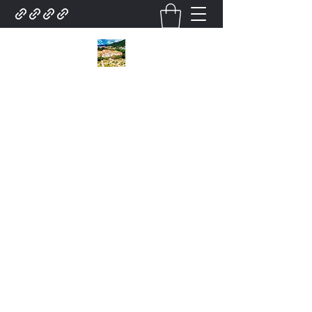
City Tour Em poços de
caldas Lazer turismo.
Contratar pelo
whatsapp.35.9.91932025Roteiro.
poços de caldas . Turístico.
city tour Para .Grupo De
Excursões Guias. Local. E
serviço para Grupo
Atendimento.Turismo em
poços de caldas city tour
.Receptivo lazer turismo
Receptivo Agência de city