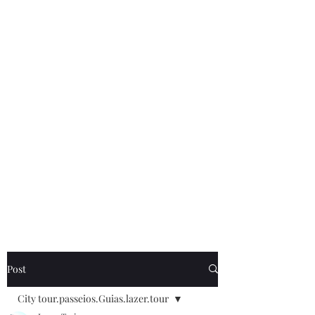
de Caldas MG . cadastrada .no cadastur . E
também os nossos. Guias Especializados
credenciando no cadastur.Receptivos em
poços de Caldas. . Fazendo todos os
serviços. De turismo receptivo legal .
Site.
www.lazerturismo.com.br
. venha
conhecer o nossos passeios.e Roteiros
www.lazerturismo.com.br/blog
Contrate.@lazeturismo.com.br
Contato .35.9..91932025. lazer turismo .Receptivo em
poços de Caldas.MG.Brasil.
Post
City tour.passeios.Guias.lazer.tour