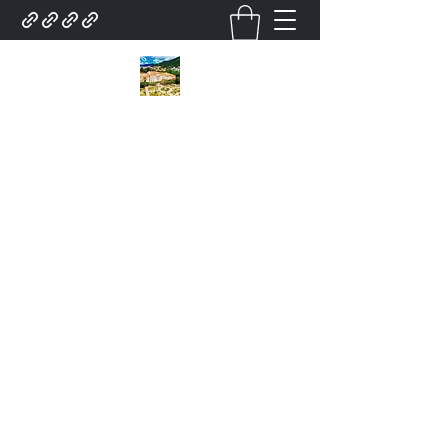
City Tour Em poços de
caldas Lazer turismo.
Contratar pelo
whatsapp.35.9.91932025Roteiro.
poços de caldas . Turístico.
city tour Para .Grupo De
Excursões Guias. Local. E
serviço para Grupo
Atendimento.Turismo em
poços de caldas city tour
.Receptivo lazer turismo
Receptivo Agência de city