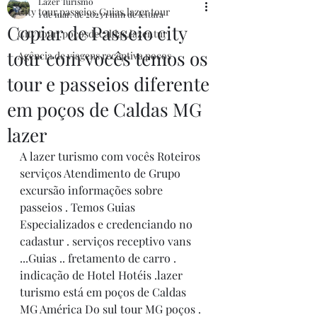
Lazer Turismo
City tour.passeios.Guias.lazer.tour
1 de mar. de 2023
1 min de leitura
Copiar de Passeio city
City tour .poçosdecaldas.lazer.tur
tour com vocês temos os
Agência de viagens receptiva poços
tour e passeios diferente
em poços de Caldas MG
lazer
A lazer turismo com vocês Roteiros 
serviços Atendimento de Grupo 
excursão informações sobre 
passeios . Temos Guias 
Especializados e credenciando no 
cadastur . serviços receptivo vans 
...Guias .. fretamento de carro . 
indicação de Hotel Hotéis .lazer 
turismo está em poços de Caldas 
MG América Do sul tour MG poços .