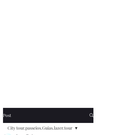
de Caldas MG . cadastrada .no cadastur . E
também os nossos. Guias Especializados
credenciando no cadastur.Receptivos em
poços de Caldas. . Fazendo todos os
serviços. De turismo receptivo legal .
Site.
www.lazerturismo.com.br
. venha
conhecer o nossos passeios.e Roteiros
www.lazerturismo.com.br/blog
Contrate.@lazeturismo.com.br
Contato .35.9..91932025. lazer turismo .Receptivo em
poços de Caldas.MG.Brasil.
Post
City tour.passeios.Guias.lazer.tour