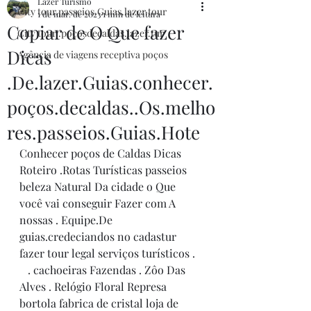
Lazer Turismo
City tour.passeios.Guias.lazer.tour
1 de mar. de 2023
1 min de leitura
Copiar de O Que fazer
City tour .poçosdecaldas.lazer.tur
Dicas
Agência de viagens receptiva poços
.De.lazer.Guias.conhecer.
poços.decaldas..Os.melho
res.passeios.Guias.Hote
Conhecer poços de Caldas Dicas 
Roteiro .Rotas Turísticas passeios  
beleza Natural Da cidade o Que 
você vai conseguir Fazer com A 
nossas . Equipe.De 
guias.credeciandos no cadastur 
fazer tour legal serviços turísticos .  
   . cachoeiras Fazendas . Zôo Das 
Alves . Relógio Floral Represa 
bortola fabrica de cristal loja de 