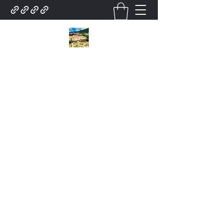
City Tour Em poços de
caldas Lazer turismo.
Contratar pelo
whatsapp.35.9.91932025Roteiro.
poços de caldas . Turístico.
city tour Para .Grupo De
Excursões Guias. Local. E
serviço para Grupo
Atendimento.Turismo em
poços de caldas city tour
.Receptivo lazer turismo
Receptivo Agência de city